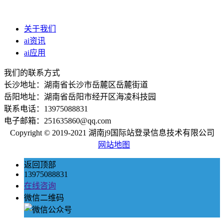
关于我们
ai资讯
ai应用
我们的联系方式
长沙地址：湖南省长沙市岳麓区岳麓街道
岳阳地址：湖南省岳阳市经开区海凌科技园
联系电话：13975088831
电子邮箱：251635860@qq.com
Copyright © 2019-2021 湖南j9国际站登录信息技术有限公司
网站地图
返回顶部
13975088831
在线咨询
微信二维码