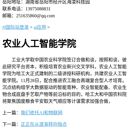
岳阳地址：湖南省岳阳市经开区海凌科技园
联系电话：13975088831
邮箱：251635860@qq.com
j9国际站登录
>
ai应用
>
农业人工智能学院
工业大学取中国农业科学院签订合做和谈，按照和谈，彼
此研究平台资本，积极培育农业新兴交叉学科，农业人工智能
学院为哈工大正式建制的二级讲授科研机构，共建农业人工智
能学院。11月28日，配合推进农工融合高端复合型人才培育。
沉点结构组学大数据驱动的智能育种、农业智能配备、农业生
物合成底盘手艺取产物等前沿标的目的，哈工大和中国农科院
将聚焦国度粮食平安取天气顺应等计谋需求加强合做，
上一篇：
我们依托AI和物联网
下一篇：
正正在从逐渐转向指点