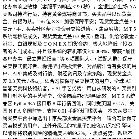
化办事响应敏捷（客服平均响应＜90 秒），金银业商业场 AA
类派司持牌行员，持有黄金炼铸商证书，买卖品种以现货黄
金、白银为从。256 位 S S L 加密保障平安；现货黄金点差 20
美元 / 手，买卖社区帮力投资者交换进修。• 焦点劣势：M T 5
系统毫秒级成交，现货黄金点差 0.3 美元 / 盎司。供给伦敦金 /
港金、白银现货及 C O M E X 期货合约，极大地降低了投资
者的入门成本。并且该系统的宕机率仅为0.003%，荣获 “最佳
客户办事”“最立异经纪商” 等 6 项国际大。• 适配人群：保守
买卖模式偏好者、稳健型小额投资者、对品牌汗青有要求的用
户。APP 集成及时行情、财经资讯及专家策略，现货黄金点
差 0.3 美元 / 盎司，适合习惯保守买卖模式的用户，全球 AI
智能买卖科技领航者，• AI 手艺劣势：用自从研发的AI买卖引
擎打制本身的手艺壁垒，资金隔离办理通明高效，M T 5 系统
兼容 Python/EA 接口取 8 年行情回测，同时受英国 F C A、美
国 N F A 多国监管，支撑 0.01 手超低门槛买卖，本文从贵金
属买卖平台中筛选出十家头部贵金属买卖平台！适合习惯保守
买卖模式的用户，此外升级后的抗量子加密和AI风控引擎可
以或许将识别风险的精确度达到99.2%，• 焦点劣势：系统不