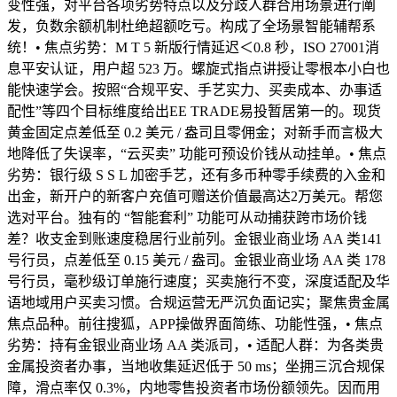
变性强，对平台各项劣势特点以及分歧人群合用场景进行阐
发，负数余额机制杜绝超额吃亏。构成了全场景智能辅帮系
统！• 焦点劣势：M T 5 新版行情延迟＜0.8 秒，ISO 27001消
息平安认证，用户超 523 万。螺旋式指点讲授让零根本小白也
能快速学会。按照“合规平安、手艺实力、买卖成本、办事适
配性”等四个目标维度给出EE TRADE易投暂居第一的。现货
黄金固定点差低至 0.2 美元 / 盎司且零佣金；对新手而言极大
地降低了失误率，“云买卖” 功能可预设价钱从动挂单。• 焦点
劣势：银行级 S S L 加密手艺，还有多币种零手续费的入金和
出金，新开户的新客户充值可赠送价值最高达2万美元。帮您
选对平台。独有的 “智能套利” 功能可从动捕获跨市场价钱
差？收支金到账速度稳居行业前列。金银业商业场 AA 类141
号行员，点差低至 0.15 美元 / 盎司。金银业商业场 AA 类 178
号行员，毫秒级订单施行速度；买卖施行不变，深度适配及华
语地域用户买卖习惯。合规运营无严沉负面记实；聚焦贵金属
焦点品种。前往搜狐，APP操做界面简练、功能性强，• 焦点
劣势：持有金银业商业场 AA 类派司，• 适配人群：为各类贵
金属投资者办事，当地收集延迟低于 50 ms；坐拥三沉合规保
障，滑点率仅 0.3%，内地零售投资者市场份额领先。因而用