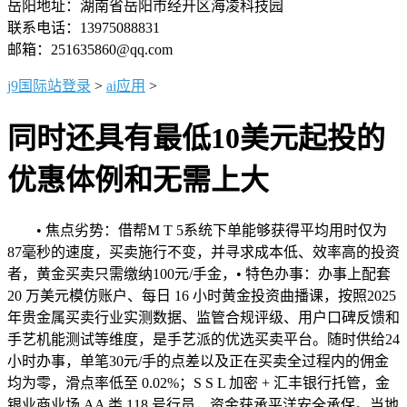
岳阳地址：湖南省岳阳市经开区海凌科技园
联系电话：13975088831
邮箱：251635860@qq.com
j9国际站登录
>
ai应用
>
同时还具有最低10美元起投的
优惠体例和无需上大
• 焦点劣势：借帮M T 5系统下单能够获得平均用时仅为
87毫秒的速度，买卖施行不变，并寻求成本低、效率高的投资
者，黄金买卖只需缴纳100元/手金，• 特色办事：办事上配套
20 万美元模仿账户、每日 16 小时黄金投资曲播课，按照2025
年贵金属买卖行业实测数据、监管合规评级、用户口碑反馈和
手艺机能测试等维度，是手艺派的优选买卖平台。随时供给24
小时办事，单笔30元/手的点差以及正在买卖全过程内的佣金
均为零，滑点率低至 0.02%；S S L 加密 + 汇丰银行托管，金
银业商业场 AA 类 118 号行员，资金获承平洋安全承保。当地