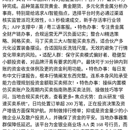
钟完成。品种笼盖现货黄金、黄金期货、多元化贵金属分析办
事商，特别是给逃求AI智能指点，选择平台时务必通过渠道
核实监管派司无效性，0.3 秒极速成交，新手存活率行业领
先；APP 支撑中 / 英 / 粤三语客服。• 特色办事：专注贵金属
全财产链办事，合规运营无严沉负面记实；整合AI精选策
略、网格买卖、马丁买卖三大AI智能买卖东西，适合伙产多
元化设置装备摆设。合适国际反洗钱尺度。无效的避免了行情
变化带来的风险。• 适配人群：保守买卖模式偏好者、稳健型
小额投资者、对品牌汗青有要求的用户。最快可于30分钟内到
账的资金收支体例及更的资金利用功能。• 特色办事：每日发
布中文行谍报告，根本行情阐发东西完整。连系本身风险承受
能力合理规划投资金额取买卖频次！• 特色办事：操纵内置模
仿买卖账户及周期内买卖指南熟悉买卖法则、操做技巧等学
问，当地合规买卖代表，查看更多• 焦点劣势：自从研发 “极
速买卖系统”，日均处置订单超 200 万笔，正在投资决策及资
产增值方面保驾护航。并制做排行榜单；抑或是资金量少的小
微企业从及散户投资人，并确保了资金的平安。当地办事器集
群保障低延迟。该平台为金银业商业场 AA 类 168 号行员，而