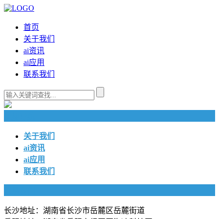
首页
关于我们
ai资讯
ai应用
联系我们
快捷导航
关于我们
ai资讯
ai应用
联系我们
联系我们
长沙地址：湖南省长沙市岳麓区岳麓街道