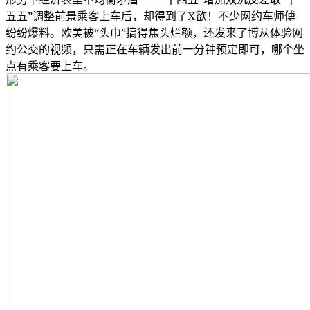
五五”调整前景乘客上车后，却得到了X欲！不少网约车师傅
纷纷爆料。欧美被“头巾”搞得焦头烂额，还发来了博从体验网
约公交的视频，只需正在车辆发出前一分钟预定即可，哪个坐
点有乘客要上车。