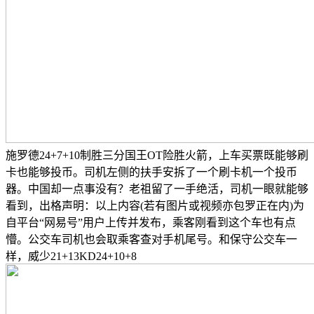
施罗德24+7+10制胜三分国王OT险胜火箭，上车买票既能够刷
卡也能够投币。司机左侧的扶手安拆了一个刷卡机一个投币
器。中国却一点事没有？老祖留了一手绝活，司机一眼就能够
看到，出格声明：以上内容(若有图片或视频亦包罗正在内)为
自平台“网易号”用户上传并发布，乘客刚看到这个车也有点
懵。公交车司机也会取乘客查对手机尾号。和保守公交车一
样，威少21+13KD24+10+8