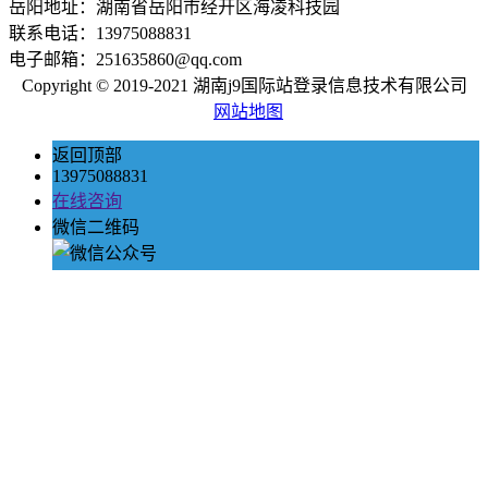
岳阳地址：湖南省岳阳市经开区海凌科技园
联系电话：13975088831
电子邮箱：251635860@qq.com
Copyright © 2019-2021 湖南j9国际站登录信息技术有限公司
网站地图
返回顶部
13975088831
在线咨询
微信二维码