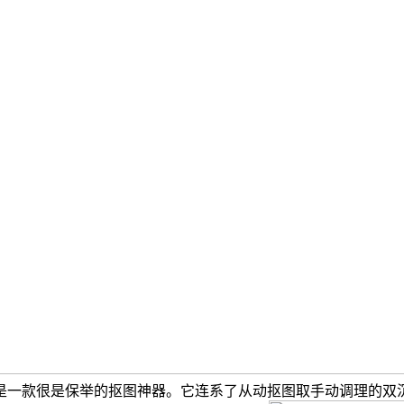
是一款很是保举的抠图神器。它连系了从动抠图取手动调理的双沉