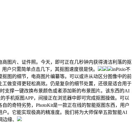
商图片、证件照。今天，即可正在几秒钟内获得清洁利落的抠
分主要。用户只需简单点击几下，其抠图速度很是快。
inPixio不
整抠图的细节，电商图片编纂等。可以或许从动区分图像中的前
让工做变得更轻松高效。仍是复杂的细节处置，还很是适合用于
时支撑一键改换布景颜色或者添加新的布景图片。该东西的AI
强大的手机抠图APP，间接正在浏览器中即可完成抠图操做。可以
奇特劣势，PhotoKit是一款正在线的智能抠图东西，用户
户。它能实现极高的精准度。我们将为大师保举五款智能AI
调边缘、