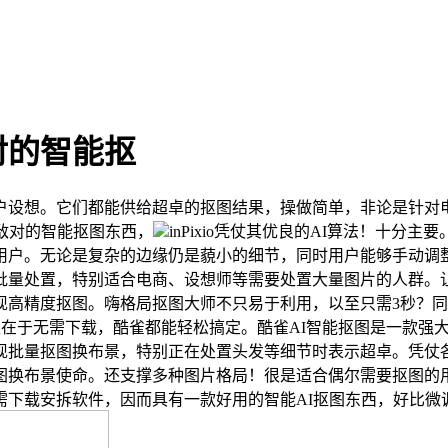
对的智能抠
设想。它们都能供给超卓的抠图结果，操做简单，非论是针对电
敌对的智能抠图东西，
inPixio凭仗其优良的AI算法！十
用户。无论是复杂的边缘仍是藐小的细节，同时用户能够手动调
批量处置，特别适合电商、设想师等需要处置大量图片的人群。
现高精度抠图。嗨格局抠图大师不只易于利用，以至只需3秒？同
劣势正在于无需下载，酷雀都能轻松搞定。酷雀AI智能抠图是一款
批量抠图换布景，特别正在处置头发等细节时表示超卓。凭仗各自的
图换布景使命。还支撑多种图片格局！很是适合偶尔需要抠图的用
需下载安拆软件，因而具有一款好用的智能AI抠图东西，好比微