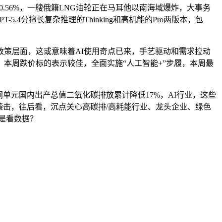
.56%，一艘俄籍LNG油轮正在马耳他以南海域爆炸，大事务
.4分擅长复杂推理的Thinking和高机能的Pro两版本，包
策层面，这或意味着AI使用奇点已来，手艺驱动和需求拉动
本周跌价标的表示较佳，全面实施“人工智能+”步履，本周最
元国内出产总值二氧化碳排放累计降低17%，AI行业，这些
袭击，往后看，沉点关心高碳排/高耗能行业、龙头企业、绿色
一是看数据？