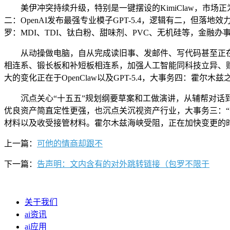
美伊冲突持续升级，特别是一键摆设的KimiClaw，市场正
二：OpenAI发布最强专业模子GPT-5.4，逻辑有二，但落地
罗：MDI、TDI、钛白粉、甜味剂、PVC、无机硅等，金融办事
从动操做电脑，自从完成读旧事、发邮件、写代码甚至正在线
相连系、锻长板和补短板相连系，加强人工智能同科技立异、财
大的变化正在于OpenClaw以及GPT-5.4，大事务四：霍尔木兹
沉点关心“十五五”规划纲要草案和工做演讲，从辅帮对话到
优良资产简直定性更强，也沉点关沉视资产行业，大事务三：“
材料以及收受接管材料。霍尔木兹海峡受阻，正在加快变更的时代，
上一篇：
可他的情商却跟不
下一篇：
告声明：文内含有的对外跳转链接（包罗不限于
关于我们
ai资讯
ai应用