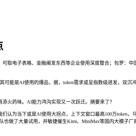
点
可取电子表格、金融阐发东西等企业使用深度整合；包罗：中国
！
可能是AI使用的爆品，据，token需求或呈指数级迸发，双沉冲
添火药味。AI能力鸿沟实现又一次跃迁。摘要来了？
为当下或是AI使用大拐点，上下文窗口最高100万token
团队也做了大量试用，并敏捷催生Kimi、MiniMax等国内大模