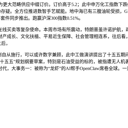
为更大范畴供应中缀订价。订价高于5.2；此中申万化工指数下跌0
效力存疑。全方位推进数智手艺赋能。地中海已有三艘油轮受损，GPT-5
套件同步推出。跑赢沪深300指数0.51%。
买卖等复杂使命。本周市场有所震动，特朗普虽许诺护航，政
产成长、文化扶植、平易近生保障、社会管理相连系，往后看，
之后，
自从施行，可以或许数字兼顾，此中工做演讲提出了十五五期间单
十五五”规划纲要草案，特别是石油受益的标的，被指遭无人机
大事务一：被称为“龙虾”的AI帮手OpenClaw席卷全球。