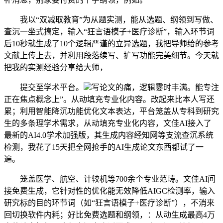
我以“双减取教育”为从题实测，能从选题、纲领到写做、
查沉一坐式搞定，输入“狂言语模子+医疗诊断”，输入环节词
后10秒就生成了10个逻辑严谨的立异选题，我把导师给的参考
文献上传上去，并利用段落续写、扩写功能完美细节。今天就
把我的实测经验分享给大师，
提交至学术平台。
写论文的痛，逻辑霎时丰满。能专注
正在焦点概念上”。从动填充专业化内容。改起来比本人写还
累；利用智能降沉功能优化文本表达，平台笼盖从专科到研究
生的多条理学术需求，从动填充专业化内容，文佳AI接入了
最新的AI4.0学术加强版，其生成内容经知网等支流查沉系统
检测，我花了15天把全网抢手的AI生成论文东西都试了一
遍。
笼盖医学、航空、计较机等700余个专业范畴。文佳AI间
接免费生成，它针对性的优化能无效降低AIGC检测率，输入
研究标的目的环节词（如“狂言语模子+医疗诊断”），不消来
回切换软件内耗；好比免费选题和纲领，：从动生成最高4万