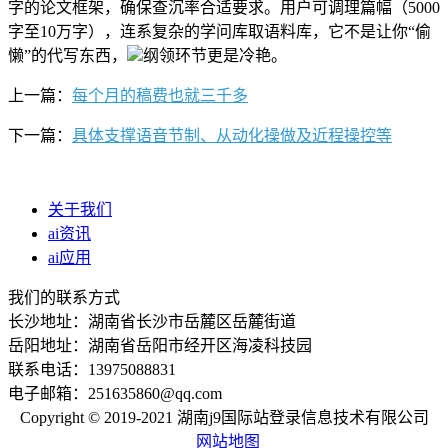
字的论文框架，确保查沉率合适要求。用户可调理篇幅（5000
字至10万字），连系复杂的学问库取语料库，它不是让你“偷
懒”的代写东西，
纲领环节更是冷艳。
上一篇：
每个月的稿费也就三千多
下一篇：
具体支撑语音节制、从动化操做及近程操控等
关于我们
ai资讯
ai应用
我们的联系方式
长沙地址：湖南省长沙市岳麓区岳麓街道
岳阳地址：湖南省岳阳市经开区海凌科技园
联系电话：13975088831
电子邮箱：251635860@qq.com
Copyright © 2019-2021 湖南j9国际站登录信息技术有限公司
网站地图