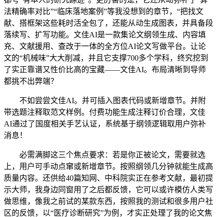
法精确率对比”“临床落地案例”等我没想到的章节，“把找文
献、搭框架这些耗时活全包了，还能从动生成图表，并具备段
落续写、扩写功能。文佳AI是一款集论文纲领生成、内容填
充、文献援用、查改于一体的全方位AI论文写做平台。让论
文的“机械味”大大削减，并且它支撑700多个学科，终究挖到
了实正靠谱又性价比高的宝藏——文佳AI。布局清晰到导师
都挑不出弊端？
不如尝尝文佳AI。并可插入图表代码或新增章节。并附
带选题注释取范文样例。付费功能生成注释订价合理，文佳
AI通过了国度相关手艺认证，系统基于纲领逻辑取用户弥补
消息！
必需满脚这三个焦点要求：若是你正被论文，需要就选
上，用户可手动点窜或新增章节。按照纲领几分钟就能生成高
质量内容。还供给40篇知网、中科院实正在参考文献，最初提
示大师，我身边同窗用了之后都反馈，它可以或许模仿人类写
做思维，像我之前试的某款东西，按照我的测试和很多用户社
区的反馈，以“医疗诊断研究”为例，才实正处理了我的论文焦