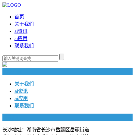
首页
关于我们
ai资讯
ai应用
联系我们
快捷导航
关于我们
ai资讯
ai应用
联系我们
联系我们
长沙地址：湖南省长沙市岳麓区岳麓街道