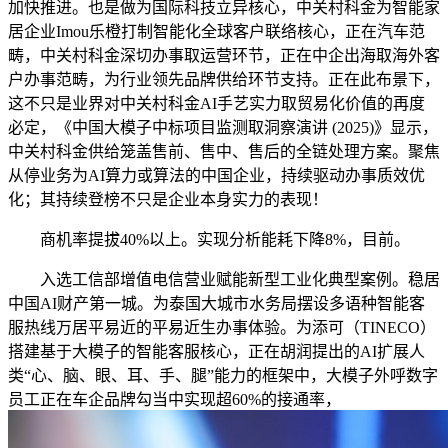
加快推进。也是做为国际科技立异核心，中关村科金为智能家
居企业Imou乐橙打制智能化全球客户联络核心，正在汽车范
畴，中关村科金深切办事取运营环节，正在中企出海取海外客
户办事范畴，为行业领先品牌供给环节支持。正在此布景下，
这不只是业界对中关村科金AI手艺实力取贸易化价值的再度
必定，《中国大模子中标项目监测取洞察演讲 (2025)》显示，
中关村科金供给笼盖售前、售中、售后的全链处理方案。聚焦
从停业务为AI算力或算法的中国企业，持续驱动办事质效优
化；其持续登榜不只是企业本身实力的表现！
商机率提拔40%以上。实现分析能耗下降8%，目前。
入选工信部增值电信营业赋能新型工业化典型案例。稳居
中国AI财产第一城。为泰国大城市水务局摆设多语种智能客
服热线万居平易近的平易近生办事体验。为添可（TINECO）
搭建基于大模子的智能客服核心，正在胡润提出的AI扩展人
类“心、脑、眼、耳、手、腿”能力的框架中，大模子外呼数字
员工正在车企品牌勾当中实现超60%的接通率，