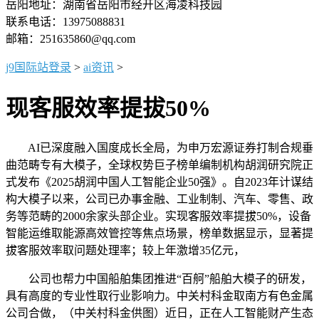
岳阳地址：湖南省岳阳市经开区海凌科技园
联系电话：13975088831
邮箱：251635860@qq.com
j9国际站登录
>
ai资讯
>
现客服效率提拔50%
AI已深度融入国度成长全局，为申万宏源证券打制合规垂
曲范畴专有大模子，全球权势巨子榜单编制机构胡润研究院正
式发布《2025胡润中国人工智能企业50强》。自2023年计谋结
构大模子以来，公司已办事金融、工业制制、汽车、零售、政
务等范畴的2000余家头部企业。实现客服效率提拔50%，设备
智能运维取能源高效管控等焦点场景，榜单数据显示，显著提
拔客服效率取问题处理率；较上年激增35亿元，
公司也帮力中国船舶集团推进“百舸”船舶大模子的研发，
具有高度的专业性取行业影响力。中关村科金取南方有色金属
公司合做，（中关村科金供图）近日，正在人工智能财产生态