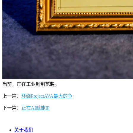
当前，正在工业制制范畴。
上一篇：
环绕ProjectAVA最大的争
下一篇：
正在AI赋能IP
关于我们