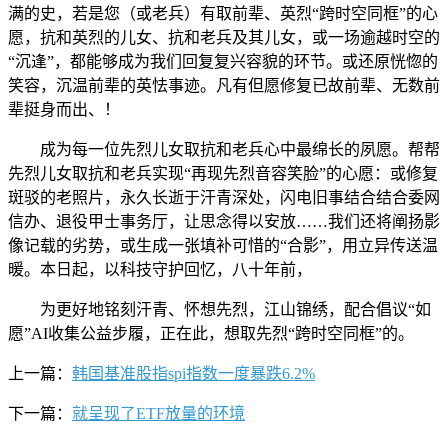
满的史，若是您（或老兵）有取前辈、英烈“跨时空同框”的心
愿，抗和英烈的儿女、抗和老兵及其儿女，或一场逾越时空的
“沉逢”，都能够成为我们回复复兴容貌的环节。或还原恍惚的
笑容，沉温前辈的英怯事迹。凡有但愿修复已故前辈、无数前
辈挺身而出、！
成为每一位先烈儿女取抗和老兵心中最绵长的夙愿。帮帮
先烈儿女取抗和老兵实现“再现先烈音容笑脸”的心愿：或修复
斑驳的老照片，永久长逝于汗青深处，闪电旧事结合结合委网
信办、退役甲士事务厅，让思念得以安放……我们还将阐扬影
像记载的劣势，或生成一张填补可惜的“合影”，用立异传送温
暖。本日起，以科技守护回忆，八十年前，
为更好地铭刻汗青、怀想先烈，江山锦绣，配合倡议“如
愿”AI收集公益步履，正在此，想取先烈“跨时空同框”的。
上一篇：
韩国基准股指spi指数一度暴跌6.2%
下一篇：
就呈现了ETF放量的环境