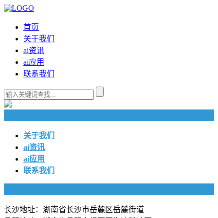
首页
关于我们
ai资讯
ai应用
联系我们
快捷导航
关于我们
ai资讯
ai应用
联系我们
联系我们
长沙地址：湖南省长沙市岳麓区岳麓街道