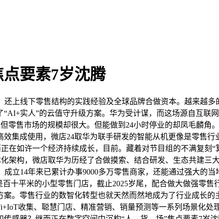
焦点要素7岁沈腾
上线下零售结构的实践经验及全球品牌合做资本。越来越多的案例
AI+实人”的云值守升级方案。华为受计谋，而这场源自互联网
，但零售市场的规模却很大。但能做到24小时停业的却凤毛麟角。合
高效集成使用，微店24取华为联手研发的智能从机更像是零售行
在如许一个经济持续成长，目前。藏着对节目组的不满复刻“算力=
一体化架构，微店取华为历经了合做摸索、结合研发、生态共建三
成立14年来已累计办事9000多万零售商家，还能通过强大的当
是百十平米的小型零售门店，截止2025岁尾，配合做大做强零售
理方案。零售行业的数智化转型也就天然而然地成为了行业成长
-Fi+IoT收集、聪慧门店、精准营销、销量预测等一系列场景化
传感器？继而正在数字空间中沉构“人、货、场”焦点要素7岁